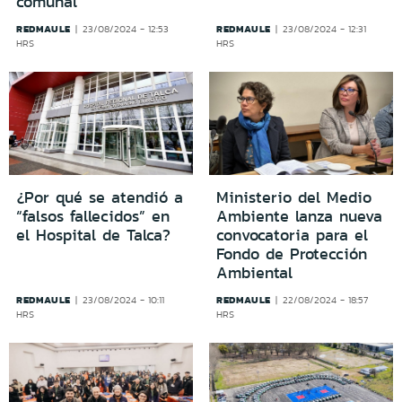
comunal
REDMAULE
REDMAULE
23/08/2024 - 12:53
23/08/2024 - 12:31
HRS
HRS
¿Por qué se atendió a
Ministerio del Medio
“falsos fallecidos” en
Ambiente lanza nueva
el Hospital de Talca?
convocatoria para el
Fondo de Protección
Ambiental
REDMAULE
REDMAULE
23/08/2024 - 10:11
22/08/2024 - 18:57
HRS
HRS