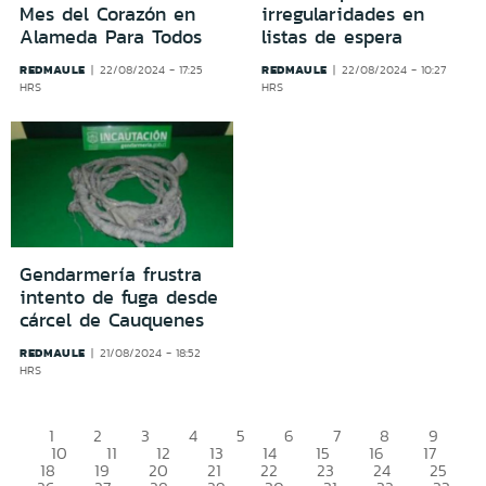
Mes del Corazón en
irregularidades en
Alameda Para Todos
listas de espera
REDMAULE
REDMAULE
22/08/2024 - 17:25
22/08/2024 - 10:27
HRS
HRS
Gendarmería frustra
intento de fuga desde
cárcel de Cauquenes
REDMAULE
21/08/2024 - 18:52
HRS
1
2
3
4
5
6
7
8
9
10
11
12
13
14
15
16
17
18
19
20
21
22
23
24
25