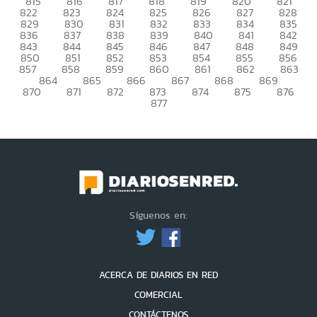
815
816
817
818
819
820
821
822
823
824
825
826
827
828
829
830
831
832
833
834
835
836
837
838
839
840
841
842
843
844
845
846
847
848
849
850
851
852
853
854
855
856
857
858
859
860
861
862
863
864
865
866
867
868
869
870
871
872
873
874
875
876
877
Síguenos en:
ACERCA DE DIARIOS EN RED
COMERCIAL
CONTÁCTENOS