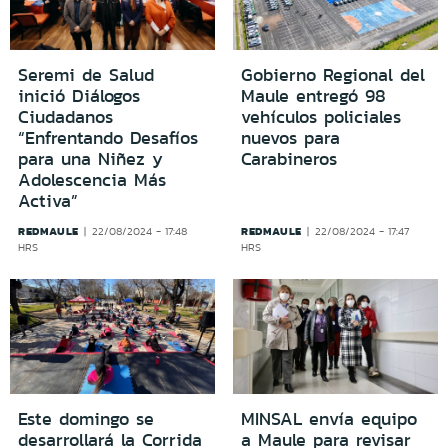
Seremi de Salud
Gobierno Regional del
inició Diálogos
Maule entregó 98
Ciudadanos
vehículos policiales
“Enfrentando Desafíos
nuevos para
para una Niñez y
Carabineros
Adolescencia Más
Activa”
REDMAULE
REDMAULE
22/08/2024 - 17:48
22/08/2024 - 17:47
HRS
HRS
Este domingo se
MINSAL envía equipo
desarrollará la Corrida
a Maule para revisar