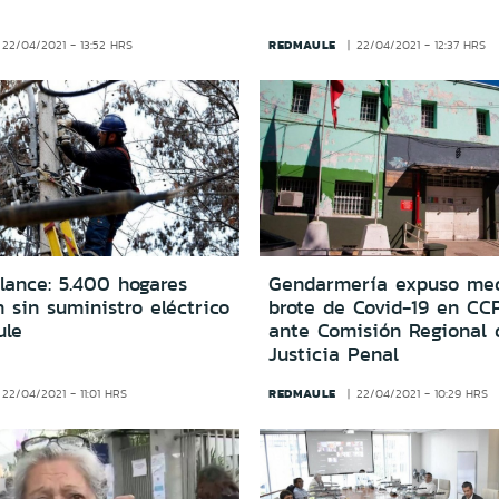
REDMAULE
22/04/2021 - 13:52 HRS
22/04/2021 - 12:37 HRS
lance: 5.400 hogares
Gendarmería expuso med
 sin suministro eléctrico
brote de Covid-19 en CCP
ule
ante Comisión Regional 
Justicia Penal
REDMAULE
22/04/2021 - 11:01 HRS
22/04/2021 - 10:29 HRS