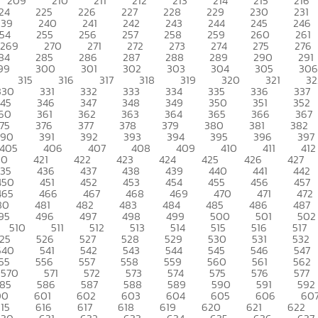
209
210
211
212
213
214
215
216
24
225
226
227
228
229
230
231
239
240
241
242
243
244
245
246
54
255
256
257
258
259
260
261
269
270
271
272
273
274
275
276
84
285
286
287
288
289
290
291
99
300
301
302
303
304
305
306
315
316
317
318
319
320
321
32
330
331
332
333
334
335
336
337
345
346
347
348
349
350
351
352
60
361
362
363
364
365
366
367
75
376
377
378
379
380
381
382
390
391
392
393
394
395
396
397
405
406
407
408
409
410
411
412
20
421
422
423
424
425
426
427
435
436
437
438
439
440
441
442
450
451
452
453
454
455
456
457
465
466
467
468
469
470
471
472
80
481
482
483
484
485
486
487
95
496
497
498
499
500
501
502
510
511
512
513
514
515
516
517
25
526
527
528
529
530
531
532
540
541
542
543
544
545
546
547
55
556
557
558
559
560
561
562
570
571
572
573
574
575
576
577
85
586
587
588
589
590
591
592
00
601
602
603
604
605
606
60
15
616
617
618
619
620
621
622