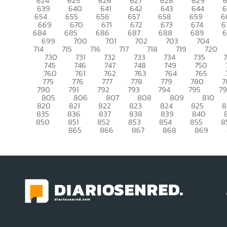
624
625
626
627
628
629
639
640
641
642
643
644
6
654
655
656
657
658
659
6
669
670
671
672
673
674
6
684
685
686
687
688
689
699
700
701
702
703
704
714
715
716
717
718
719
720
730
731
732
733
734
735
745
746
747
748
749
750
760
761
762
763
764
765
775
776
777
778
779
780
7
790
791
792
793
794
795
7
805
806
807
808
809
810
820
821
822
823
824
825
8
835
836
837
838
839
840
850
851
852
853
854
855
8
865
866
867
868
869