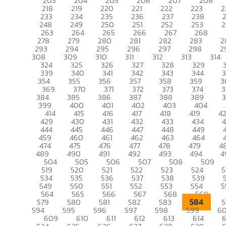
203
204
205
206
207
208
218
219
220
221
222
223
2
233
234
235
236
237
238
248
249
250
251
252
253
2
263
264
265
266
267
268
278
279
280
281
282
283
2
293
294
295
296
297
298
2
308
309
310
311
312
313
314
324
325
326
327
328
329
339
340
341
342
343
344
354
355
356
357
358
359
3
369
370
371
372
373
374
3
384
385
386
387
388
389
399
400
401
402
403
404
414
415
416
417
418
419
4
429
430
431
432
433
434
444
445
446
447
448
449
459
460
461
462
463
464
474
475
476
477
478
479
4
489
490
491
492
493
494
4
504
505
506
507
508
509
519
520
521
522
523
524
5
534
535
536
537
538
539
549
550
551
552
553
554
5
564
565
566
567
568
569
584
579
580
581
582
583
5
594
595
596
597
598
599
6
609
610
611
612
613
614
6