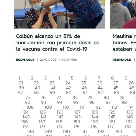
Colbún alcanzó un 51% de
Maulina 
inoculación con primera dosis de
bonos IFE
la vacuna contra el Covid-19
estaban 
REDMAULE
REDMAULE
22/04/2021 - 09:49 HRS
1
2
3
4
5
6
7
8
9
21
22
23
24
25
26
27
28
39
40
41
42
43
44
45
46
57
58
59
60
61
62
63
64
75
76
77
78
79
80
81
92
93
94
95
96
97
98
108
109
110
111
112
113
114
124
125
126
127
128
129
130
140
141
142
143
144
145
146
156
157
158
159
160
161
162
172
173
174
175
176
177
178
188
189
190
191
192
193
1