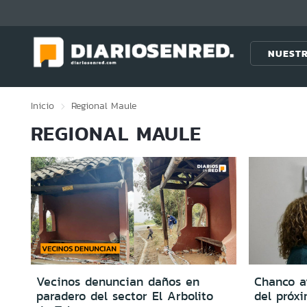
Click acá para ir directamente al contenido
NUESTR
Inicio
Regional
Maule
REGIONAL MAULE
Vecinos denuncian daños en
Chanco av
paradero del sector El Arbolito
del próx