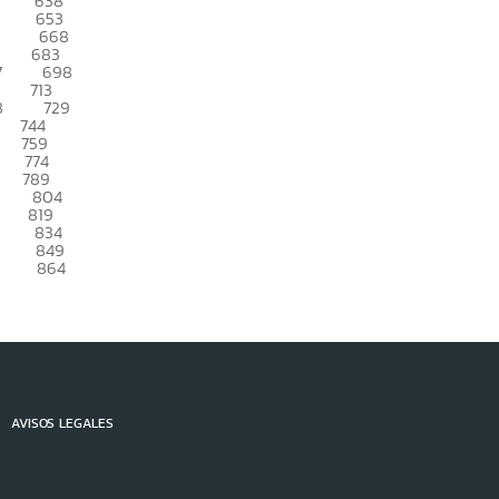
638
653
668
683
7
698
713
8
729
744
759
774
789
804
819
834
849
864
AVISOS LEGALES