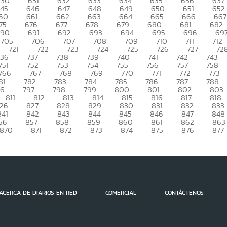
630
631
632
633
634
635
636
637
45
646
647
648
649
650
651
652
60
661
662
663
664
665
666
667
75
676
677
678
679
680
681
682
690
691
692
693
694
695
696
69
705
706
707
708
709
710
711
712
721
722
723
724
725
726
727
72
736
737
738
739
740
741
742
743
751
752
753
754
755
756
757
758
766
767
768
769
770
771
772
773
81
782
783
784
785
786
787
788
96
797
798
799
800
801
802
803
811
812
813
814
815
816
817
818
26
827
828
829
830
831
832
833
841
842
843
844
845
846
847
848
56
857
858
859
860
861
862
863
870
871
872
873
874
875
876
877
ACERCA DE DIARIOS EN RED
COMERCIAL
CONTÁCTENOS