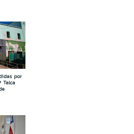
idas por
 Talca
de