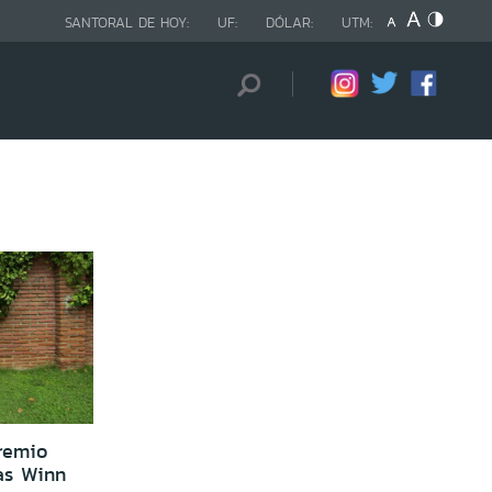
SANTORAL DE HOY:
UF:
DÓLAR:
UTM:
remio
as Winn