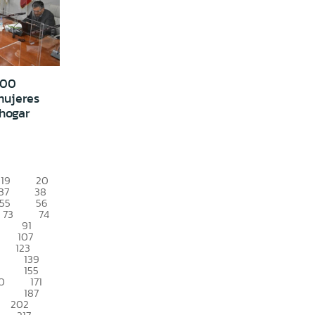
100
mujeres
hogar
19
20
37
38
55
56
73
74
91
107
123
139
155
0
171
187
202