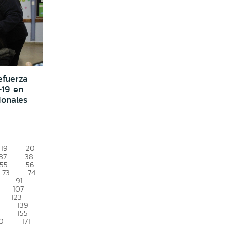
efuerza
-19 en
ionales
19
20
37
38
55
56
73
74
91
107
123
139
155
0
171