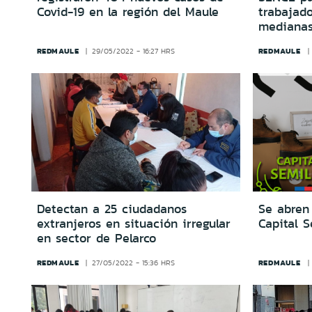
Covid-19 en la región del Maule
trabajad
medianas
REDMAULE
REDMAULE
29/05/2022 - 16:27 HRS
Detectan a 25 ciudadanos
Se abren 
extranjeros en situación irregular
Capital S
en sector de Pelarco
REDMAULE
REDMAULE
27/05/2022 - 15:36 HRS