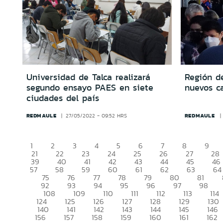
Universidad de Talca realizará
Región de
segundo ensayo PAES en siete
nuevos c
ciudades del país
REDMAULE
REDMAULE
27/05/2022 - 09:52 HRS
1
2
3
4
5
6
7
8
9
21
22
23
24
25
26
27
28
39
40
41
42
43
44
45
46
57
58
59
60
61
62
63
64
75
76
77
78
79
80
81
92
93
94
95
96
97
98
108
109
110
111
112
113
114
124
125
126
127
128
129
130
140
141
142
143
144
145
146
156
157
158
159
160
161
162