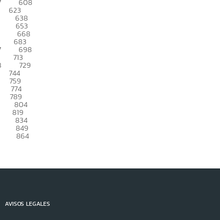
7
608
623
638
653
668
683
7
698
713
8
729
744
759
774
789
804
819
834
849
864
AVISOS LEGALES