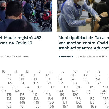
l Maule registró 452
Municipalidad de Talca r
asos de Covid-19
vacunación contra Covid
establecimientos educac
REDMAULE
26/05/2022 - 11:41 HRS
25/05/2022 - 19:52 HRS
10
11
12
13
14
15
16
17
18
29
30
31
32
33
34
35
36
47
48
49
50
51
52
53
54
65
66
67
68
69
70
71
72
82
83
84
85
86
87
88
89
90
99
100
101
102
103
104
105
106
115
116
117
118
119
120
121
122
131
132
133
134
135
136
137
138
147
148
149
150
151
152
153
154
163
164
165
166
167
168
169
17