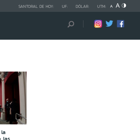
SANTORAL DE HOY:
UF:
DÓLAR:
UTM:
 la
 las