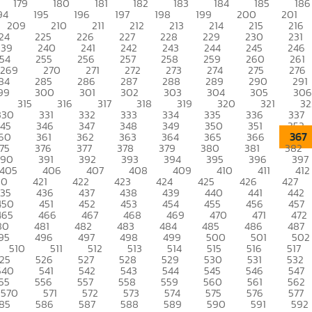
179
180
181
182
183
184
185
186
94
195
196
197
198
199
200
201
209
210
211
212
213
214
215
216
24
225
226
227
228
229
230
231
239
240
241
242
243
244
245
246
54
255
256
257
258
259
260
261
269
270
271
272
273
274
275
276
84
285
286
287
288
289
290
291
99
300
301
302
303
304
305
306
315
316
317
318
319
320
321
32
330
331
332
333
334
335
336
337
345
346
347
348
349
350
351
352
367
60
361
362
363
364
365
366
75
376
377
378
379
380
381
382
390
391
392
393
394
395
396
397
405
406
407
408
409
410
411
412
20
421
422
423
424
425
426
427
435
436
437
438
439
440
441
442
450
451
452
453
454
455
456
457
465
466
467
468
469
470
471
472
80
481
482
483
484
485
486
487
95
496
497
498
499
500
501
502
510
511
512
513
514
515
516
517
25
526
527
528
529
530
531
532
540
541
542
543
544
545
546
547
55
556
557
558
559
560
561
562
570
571
572
573
574
575
576
577
85
586
587
588
589
590
591
592