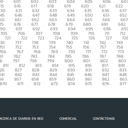
00
601
602
603
604
605
606
60
15
616
617
618
619
620
621
622
630
631
632
633
634
635
636
637
45
646
647
648
649
650
651
652
60
661
662
663
664
665
666
667
75
676
677
678
679
680
681
682
690
691
692
693
694
695
696
69
705
706
707
708
709
710
711
712
721
722
723
724
725
726
727
72
736
737
738
739
740
741
742
743
751
752
753
754
755
756
757
758
766
767
768
769
770
771
772
773
81
782
783
784
785
786
787
788
96
797
798
799
800
801
802
803
811
812
813
814
815
816
817
818
26
827
828
829
830
831
832
833
841
842
843
844
845
846
847
848
56
857
858
859
860
861
862
863
870
871
872
873
874
875
876
877
ACERCA DE DIARIOS EN RED
COMERCIAL
CONTÁCTENOS