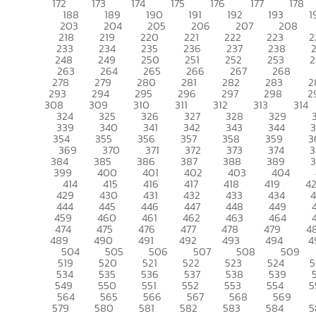
172
173
174
175
176
177
178
188
189
190
191
192
193
1
203
204
205
206
207
208
218
219
220
221
222
223
2
233
234
235
236
237
238
248
249
250
251
252
253
2
263
264
265
266
267
268
278
279
280
281
282
283
2
293
294
295
296
297
298
2
308
309
310
311
312
313
314
324
325
326
327
328
329
339
340
341
342
343
344
354
355
356
357
358
359
3
369
370
371
372
373
374
3
384
385
386
387
388
389
399
400
401
402
403
404
414
415
416
417
418
419
4
429
430
431
432
433
434
444
445
446
447
448
449
459
460
461
462
463
464
474
475
476
477
478
479
4
489
490
491
492
493
494
4
504
505
506
507
508
509
519
520
521
522
523
524
5
534
535
536
537
538
539
549
550
551
552
553
554
5
564
565
566
567
568
569
579
580
581
582
583
584
5