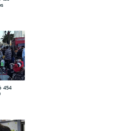
os
ó 454
9