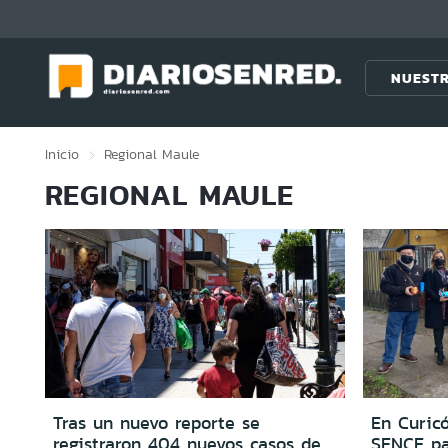
Click acá para ir directamente al contenido
NUESTR
Inicio
Regional
Maule
REGIONAL MAULE
Tras un nuevo reporte se
En Curic
registraron 404 nuevos casos de
SENCE pa