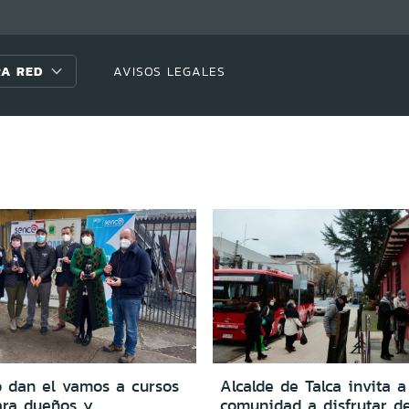
A RED
AVISOS LEGALES
ó dan el vamos a cursos
Alcalde de Talca invita a
ra dueños y
comunidad a disfrutar de