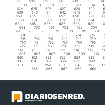
594
595
596
597
598
599
6
609
610
611
612
613
614
6
624
625
626
627
628
629
639
640
641
642
643
644
6
654
655
656
657
658
659
6
669
670
671
672
673
674
6
684
685
686
687
688
689
699
700
701
702
703
704
714
715
716
717
718
719
720
730
731
732
733
734
735
745
746
747
748
749
750
760
761
762
763
764
765
775
776
777
778
779
780
7
790
791
792
793
794
795
7
805
806
807
808
809
810
820
821
822
823
824
825
8
835
836
837
838
839
840
850
851
852
853
854
855
8
865
866
867
868
869