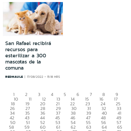
San Rafael recibirá
recursos para
esterilizar a 300
mascotas de la
comuna
REDMAULE
17/08/2022 - 15:18 HRS
1
2
3
4
5
6
7
8
9
10
11
12
13
14
15
16
17
18
19
20
21
22
23
24
25
26
27
28
29
30
31
32
33
34
35
36
37
38
39
40
41
42
43
44
45
46
47
48
49
50
51
52
53
54
55
56
57
58
59
60
61
62
63
64
65