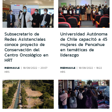
Subsecretario de
Universidad Autónoma
Redes Asistenciales
de Chile capacitó a 45
conoce proyecto de
mujeres de Pencahue
Conservación del
en temáticas de
Centro Oncológico en
liderazgo
HRT
REDMAULE
REDMAULE
18/08/2022 - 20:07
18/08/2022 - 18:22
HRS
HRS