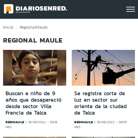
Click acá para ir directamente al contenido
Inicio
Regional
Maule
REGIONAL MAULE
Buscan a niño de 9
Se registra corte de
años que desapareció
luz en sector sur
desde sector Villa
oriente de la ciudad
Francia de Talca
de Talca
REDMAULE
REDMAULE
19/08/2022 - 09:18
19/08/2022 - 08:55
HRS
HRS