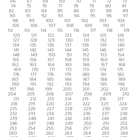
66
67
68
69
70
71
72
73
74
75
76
77
78
79
80
81
82
83
84
85
86
87
88
89
90
91
92
93
94
95
96
97
98
99
100
101
102
103
104
105
106
107
108
109
110
111
112
113
114
115
116
117
118
119
120
121
122
123
124
125
126
127
128
129
130
131
132
133
134
135
136
137
138
139
140
141
142
143
144
145
146
147
148
149
150
151
152
153
154
155
156
157
158
159
160
161
162
163
164
165
166
167
168
169
170
171
172
173
174
175
176
177
178
179
180
181
182
183
184
185
186
187
188
189
190
191
192
193
194
195
196
197
198
199
200
201
202
203
204
205
206
207
208
209
210
211
212
213
214
215
216
217
218
219
220
221
222
223
224
225
226
227
228
229
230
231
232
233
234
235
236
237
238
239
240
241
242
243
244
245
246
247
248
249
250
251
252
253
254
255
256
257
258
259
260
261
262
263
264
265
266