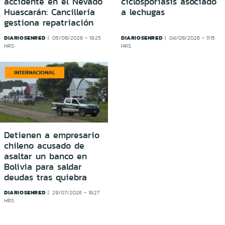
accidente en el Nevado
ciclosporiasis asociado
Huascarán: Cancillería
a lechugas
gestiona repatriación
DIARIOSENRED
DIARIOSENRED
05/08/2026 - 19:25
04/08/2026 - 11:15
HRS
HRS
INTERNACIONAL
Detienen a empresario
chileno acusado de
asaltar un banco en
Bolivia para saldar
deudas tras quiebra
DIARIOSENRED
29/07/2026 - 19:27
HRS