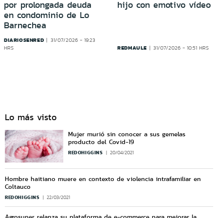
por prolongada deuda
hijo con emotivo vídeo
en condominio de Lo
Barnechea
DIARIOSENRED
31/07/2026 - 19:23
REDMAULE
HRS
31/07/2026 - 10:51 HRS
Lo más visto
Mujer murió sin conocer a sus gemelas
producto del Covid-19
REDOHIGGINS
20/04/2021
Hombre haitiano muere en contexto de violencia intrafamiliar en
Coltauco
REDOHIGGINS
22/03/2021
Agrosuper relanza su plataforma de e-commerce para mejorar la