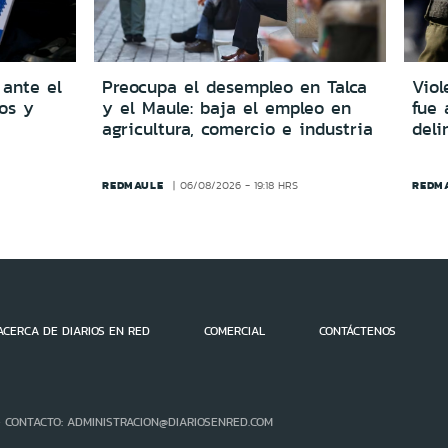
 ante el
Preocupa el desempleo en Talca
Viol
dos y
y el Maule: baja el empleo en
fue 
agricultura, comercio e industria
del
REDMAULE
REDM
06/08/2026 - 19:18 HRS
ACERCA DE DIARIOS EN RED
COMERCIAL
CONTÁCTENOS
- CONTACTO: ADMINISTRACION@DIARIOSENRED.COM