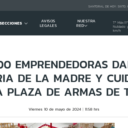
SANTORAL DE HOY:
SIXTO,
AVISOS
NUESTRA
SECCIONES
Tª Máx:
11
º
LEGALES
RED
Nublado y
km/h
100 EMPRENDEDORAS DA
RIA DE LA MADRE Y CU
A PLAZA DE ARMAS DE 
Viernes 10 de mayo de 2024
11:58 hrs