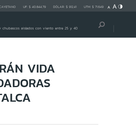
 CAYETANO
UF:
$ 40.844,79
DÓLAR:
$ 912,41
UTM:
$ 71.649
 chubascos aislados con viento entre 25 y 40
RÁN VIDA
IDADORAS
TALCA