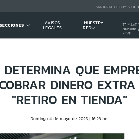
SANTORAL DE HOY:
SIXTO,
AVISOS
NUESTRA
SECCIONES
Tª Máx:
11
º
LEGALES
RED
Nublado y
km/h
 DETERMINA QUE EMPR
COBRAR DINERO EXTRA 
"RETIRO EN TIENDA"
Domingo 4 de mayo de 2025
16:23 hrs