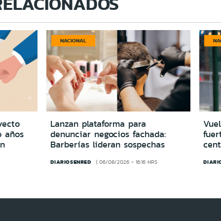
RELACIONADOS
NACIONAL
NA
yecto
Lanzan plataforma para
Vuel
o años
denunciar negocios fachada:
fuer
in
Barberías lideran sospechas
cent
DIARIOSENRED
DIARI
06/08/2026 - 16:16 HRS