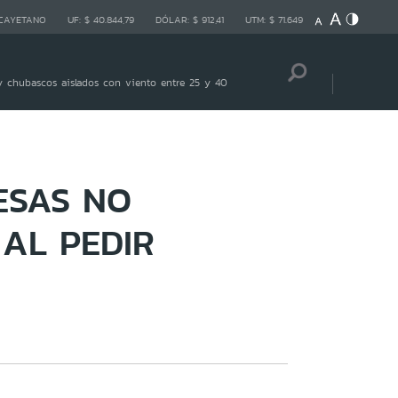
 CAYETANO
UF:
$ 40.844,79
DÓLAR:
$ 912,41
UTM:
$ 71.649
 chubascos aislados con viento entre 25 y 40
ESAS NO
AL PEDIR