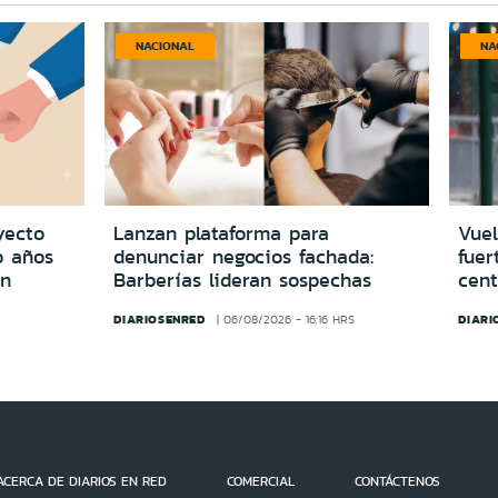
NACIONAL
NA
yecto
Lanzan plataforma para
Vuel
o años
denunciar negocios fachada:
fuer
in
Barberías lideran sospechas
cent
DIARIOSENRED
DIARI
06/08/2026 - 16:16 HRS
ACERCA DE DIARIOS EN RED
COMERCIAL
CONTÁCTENOS