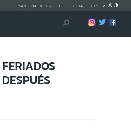
SANTORAL DE HOY:
UF:
DÓLAR:
UTM:
 FERIADOS
 DESPUÉS