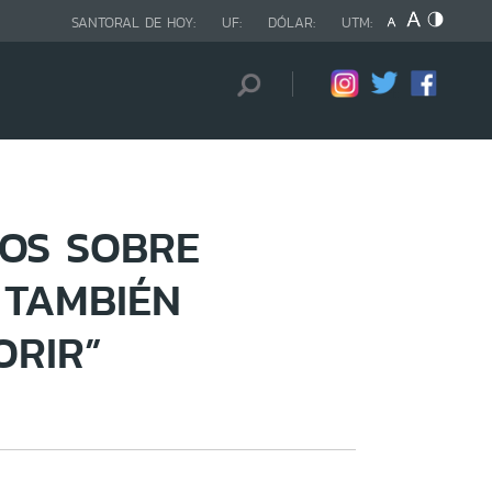
SANTORAL DE HOY:
UF:
DÓLAR:
UTM:
EOS SOBRE
 TAMBIÉN
ORIR”