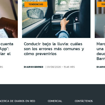
TENDENCIAS
TE
 cuenta
Conducir bajo la lluvia: cuáles
Marc
App":
son los errores más comunes y
una
lar el
cómo prevenirlos
deu
Bar
DIARIOSENRED
DIARI
HRS
01/08/2026 - 15:46 HRS
ACERCA DE DIARIOS EN RED
COMERCIAL
CONTÁCTENOS