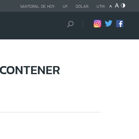
SANTORAL DE HOY:
UF:
DÓLAR:
UTM:
 CONTENER