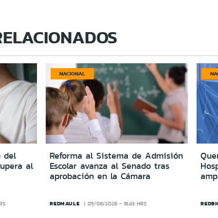
RELACIONADOS
NACIONAL
NA
 del
Reforma al Sistema de Admisión
Quer
upera al
Escolar avanza al Senado tras
Hosp
aprobación en la Cámara
amp
REDMAULE
REDBI
HRS
05/08/2026 - 18:43 HRS